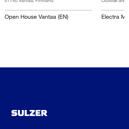
01740 Vantaa, Finnland
Outside area
Centre, Nasr
Südafrika
Open House Vantaa (EN)
Electra Mi