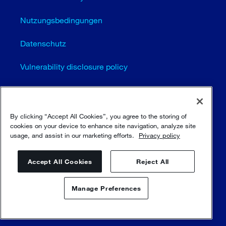
Nutzungsbedingungen
Datenschutz
Vulnerability disclosure policy
Cookie-Einstellungen (EN)
Seitenübersicht
By clicking “Accept All Cookies”, you agree to the storing of
cookies on your device to enhance site navigation, analyze site
usage, and assist in our marketing efforts.
Privacy policy
© Sulzer Ltd 1996 - 2025
Accept All Cookies
Reject All
Manage Preferences
Kontaktieren Sie uns