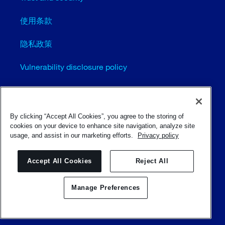
使用条款
隐私政策
Vulnerability disclosure policy
Cookie settings (EN)
站点地图
By clicking “Accept All Cookies”, you agree to the storing of
cookies on your device to enhance site navigation, analyze site
usage, and assist in our marketing efforts.
Privacy policy
© Sulzer Ltd 1996 - 2025
Accept All Cookies
Reject All
Manage Preferences
联系我们