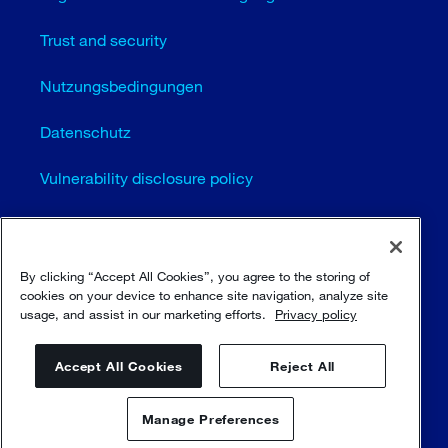
Trust and security
Nutzungsbedingungen
Datenschutz
Vulnerability disclosure policy
Cookie-Einstellungen (EN)
Seitenübersicht
By clicking “Accept All Cookies”, you agree to the storing of
cookies on your device to enhance site navigation, analyze site
usage, and assist in our marketing efforts.
Privacy policy
© Sulzer Ltd 1996 - 2025
Accept All Cookies
Reject All
Manage Preferences