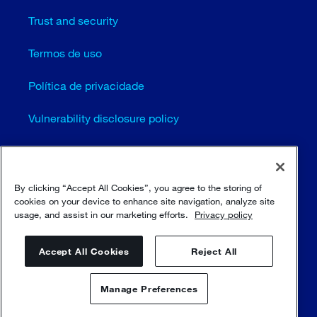
Trust and security
Termos de uso
Política de privacidade
Vulnerability disclosure policy
Configurações de cookies (EN)
Mapa do site
By clicking “Accept All Cookies”, you agree to the storing of
cookies on your device to enhance site navigation, analyze site
usage, and assist in our marketing efforts.
Privacy policy
© Sulzer Ltd 1996 - 2025
Accept All Cookies
Reject All
Manage Preferences