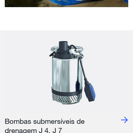
Bombas submersíveis de
drenagem J 4, J 7