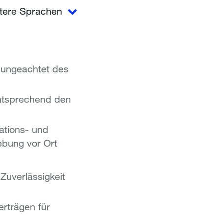
tere Sprachen
 ungeachtet des
entsprechend den
lations- und
bung vor Ort
uverlässigkeit
erträgen für