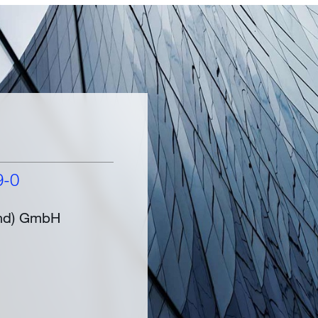
9-0
and) GmbH