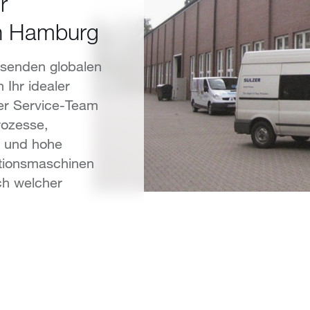
r
in Hamburg
ssenden globalen
 Ihr idealer
ser Service-Team
rozesse,
n und hohe
ationsmaschinen
ch welcher