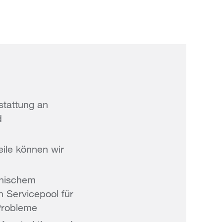
stattung an
d
ile können wir
hnischem
n Servicepool für
 Probleme