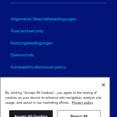
Allgemeine Geschäftsbedingungen
Trust and security
Nutzungsbedingungen
Datenschutz
Vulnerability disclosure policy
Cookie-Einstellungen (EN)
Seitenübersicht
By clicking “Accept All Cookies”, you agree to the storing of
cookies on your device to enhance site navigation, analyze site
usage, and assist in our marketing efforts.
Privacy policy
© Sulzer Ltd 1996 - 2025
Accept All Cookies
Reject All