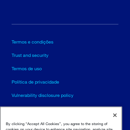
Termos e condições
Trust and security
Termos de uso
Política de privacidade
Vulnerability disclosure policy
Configurações de cookies (EN)
Mapa do site
By clicking “Accept All Cookies”, you agree to the storing of
cookies on your device to enhance site navigation, analyze site