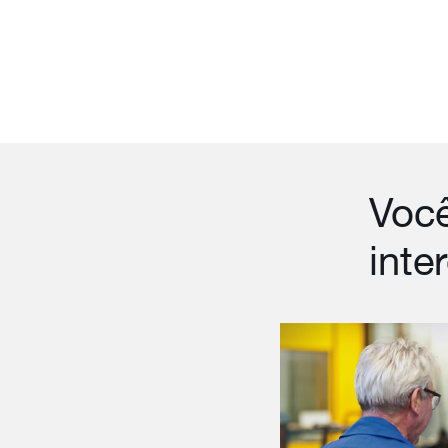
Voc
inte