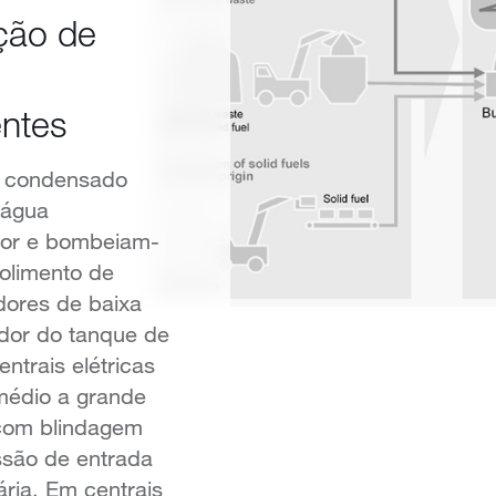
ção de
ntes
e condensado
 água
or e bombeiam-
olimento de
ores de baixa
ador do tanque de
ntrais elétricas
médio a grande
 com blindagem
essão de entrada
ria. Em centrais