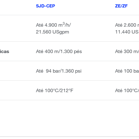
SJD-CEP
ZE/ZF
3
Até 4.900 m
/h/
Até 2.600
21.560 USgpm
11.440 US
icas
Até 400 m/1.300 pés
Até 300 m
Até 94 bar/1.360 psi
Até 100 ba
Até 100°C/212°F
Até 100°C