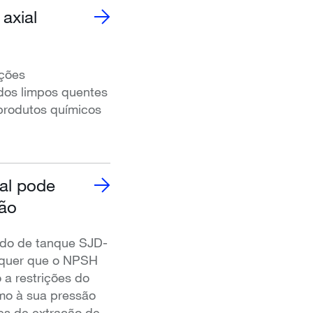
axial
ações
idos limpos quentes
 produtos químicos
al pode
ão
do de tanque SJD-
e quer que o NPSH
o a restrições do
imo à sua pressão
es de extração de