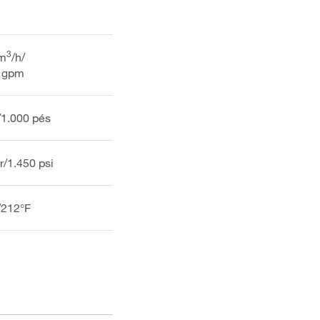
3
 m
/h/
 gpm
/1.000 pés
r/1.450 psi
/212°F