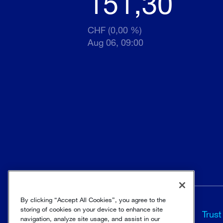
151,30
CHF (0,00 %)
Aug 06, 09:00
By clicking “Accept All Cookies”, you agree to the
storing of cookies on your device to enhance site
Allgemeine
Trust
navigation, analyze site usage, and assist in our