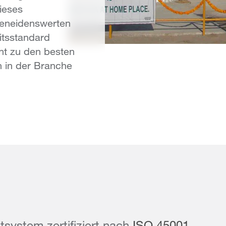
dieses
eneidenswerten
itsstandard
nt zu den besten
n in der Branche
system zertifiziert nach
ISO 45001