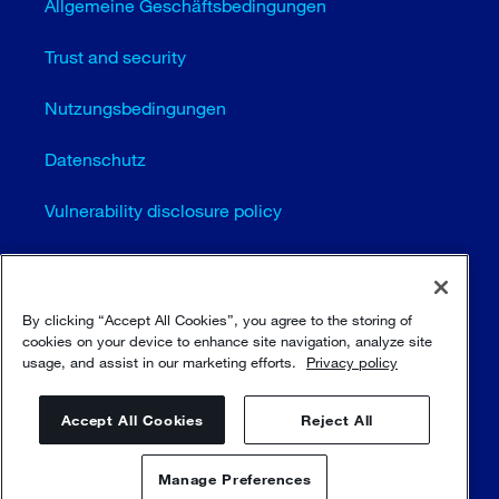
Allgemeine Geschäftsbedingungen
Trust and security
Nutzungsbedingungen
Datenschutz
Vulnerability disclosure policy
Cookie-Einstellungen (EN)
Seitenübersicht
By clicking “Accept All Cookies”, you agree to the storing of
cookies on your device to enhance site navigation, analyze site
usage, and assist in our marketing efforts.
Privacy policy
© Sulzer Ltd 1996 - 2025
Accept All Cookies
Reject All
Manage Preferences