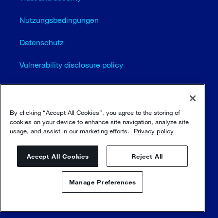
Nutzungsbedingungen
Datenschutz
Vulnerability disclosure policy
Cookie-Einstellungen (EN)
Seitenübersicht
By clicking “Accept All Cookies”, you agree to the storing of
cookies on your device to enhance site navigation, analyze site
usage, and assist in our marketing efforts.
Privacy policy
© Sulzer Ltd 1996 - 2025
Accept All Cookies
Reject All
Manage Preferences
Kontaktieren Sie uns