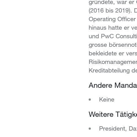
gründete,
war er 
(2016 bis 2019).
D
Operating Office
hinaus hatte er 
und PwC Consultin
grosse börsennoti
bekleidete er ve
Risikomanagement
Kreditabteilung 
Andere Mandat
Keine
Weitere Tätigk
President, Dax