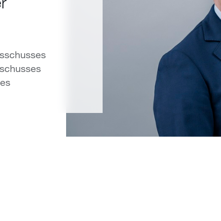
r
usschusses
sschusses
ses