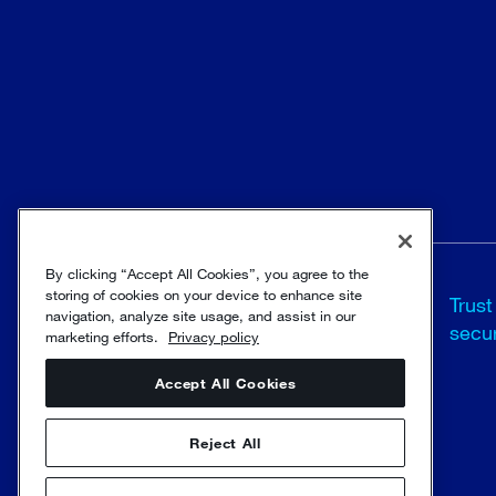
By clicking “Accept All Cookies”, you agree to the
storing of cookies on your device to enhance site
Allgemeine
Trust
navigation, analyze site usage, and assist in our
Geschäftsbedingungen
secur
marketing efforts.
Privacy policy
Accept All Cookies
© Sulzer Ltd 1996 - 2025
Reject All