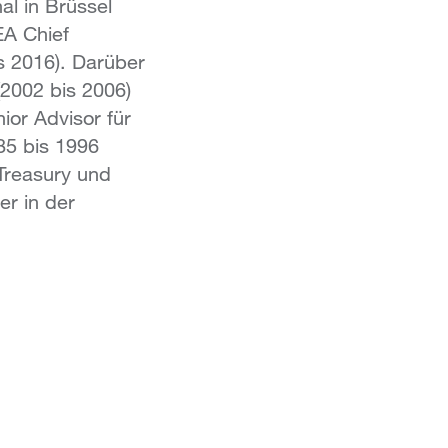
al in Brüssel
EA Chief
s 2016). Darüber
(2002 bis 2006)
ior Advisor für
85 bis 1996
Treasury und
r in der