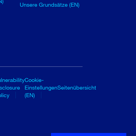
N)
Unsere Grundsätze (EN)
lnerability
Cookie-
sclosure
Einstellungen
Seitenübersicht
licy
(EN)