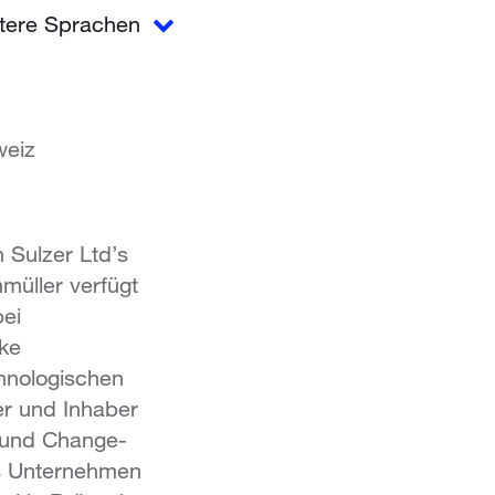
tere Sprachen
weiz
 Sulzer Ltd’s
müller verfügt
bei
rke
chnologischen
er und Inhaber
 und Change-
es Unternehmen