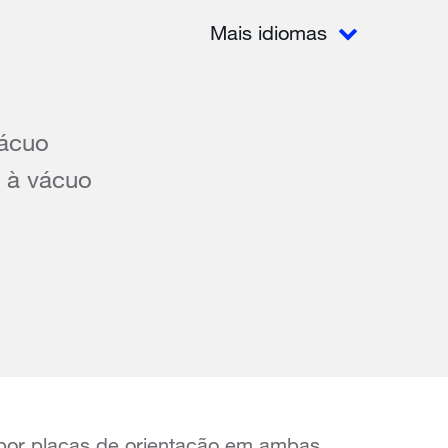
Mais idiomas
vácuo
 à vácuo
por placas de orientação em ambas