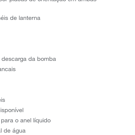
éis de lanterna
a descarga da bomba
ancais
is
isponível
ara o anel líquido
al de água