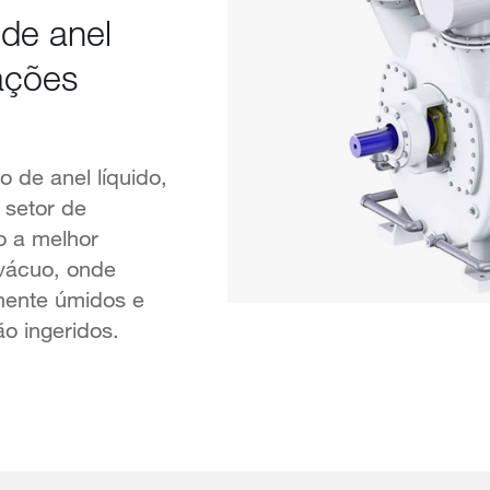
de anel
cações
 de anel líquido,
 setor de
mo a melhor
 vácuo, onde
mente úmidos e
o ingeridos.