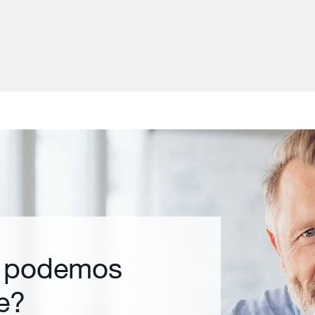
 podemos
e?