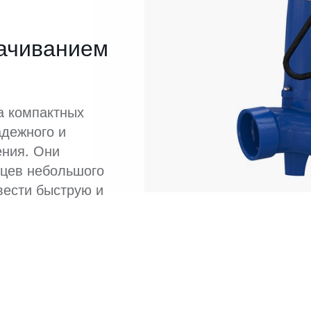
качиванием
а компактных
адежного и
ния. Они
цев небольшого
вести быструю и