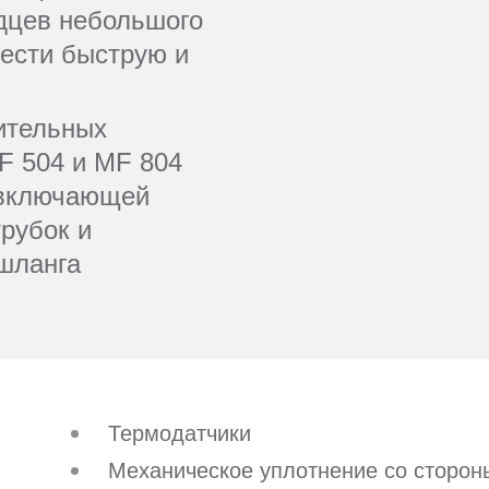
одцев небольшого
вести быструю и
ительных
F 504 и MF 804
 включающей
трубок и
шланга
Термодатчики
Механическое уплотнение со сторон