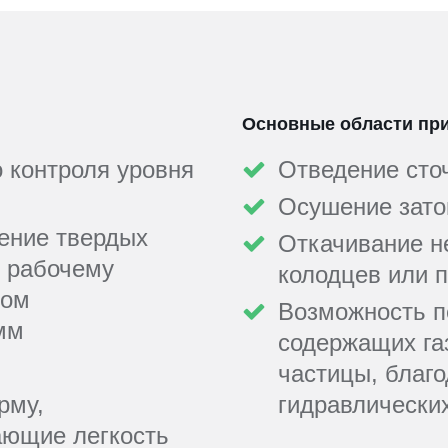
Основные области пр
 контроля уровня
Отведение сто
Осушение зато
ение твердых
Откачивание н
у рабочему
колодцев или 
дом
Возможность п
 мм
содержащих га
частицы, благ
рму,
гидравлически
ающие легкость