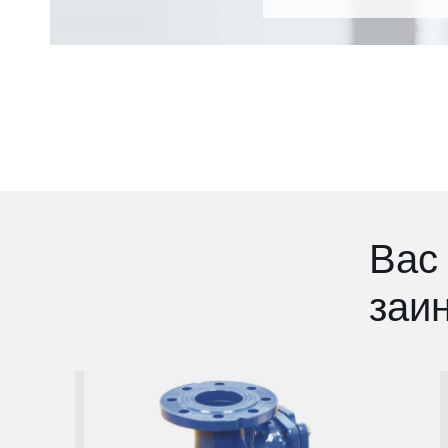
Вас
заи